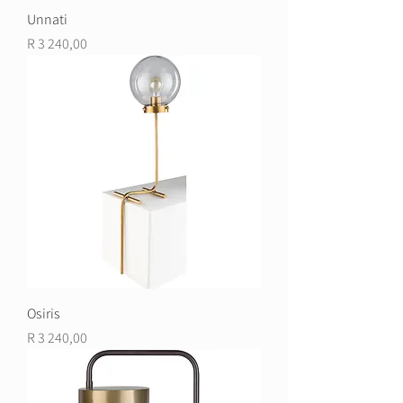
Unnati
Price
R 3 240,00
Osiris
Price
R 3 240,00