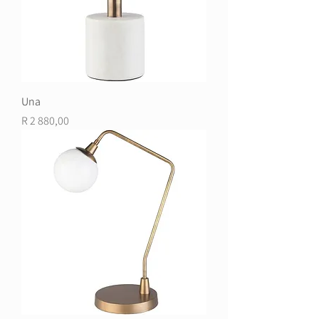
Una
Price
R 2 880,00