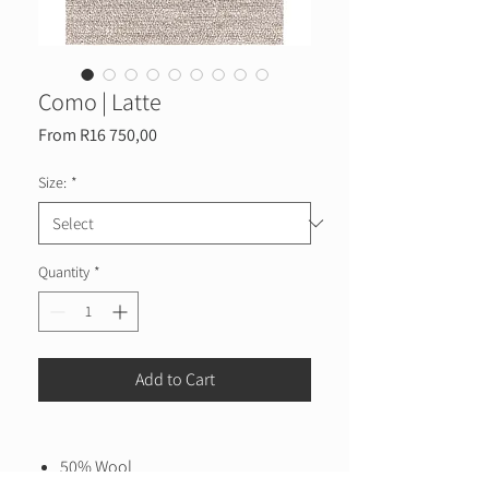
Como | Latte
Sale
From
R16 750,00
Price
Size:
*
Quantity
*
Add to Cart
50% Wool